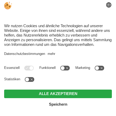
Newcomern Südtirols 2025
– ausgezeichnet vom
renommierten
CONNOISSEUR CIRCLE
für
außergewöhnlichen Service, höchste Qualität und
pure Leidenschaft.
Eine Anerkennung, die uns stolz macht. Die
uns motiviert. Für noch mehr besondere Momente.
Für echte Glücksgefühle.