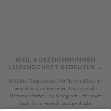
WEIL AUSZEICHNUNGEN
LEIDENSCHAFT BEDEUTEN …
Mit Liebe Gastgeber sein. Mit Herz und Seele für
besondere Erlebnisse sorgen. Unvergessliche
Momente schaffen. Das Beste geben – für unsere
Gäste, für unvergessliche Augenblicke.
Jetzt ist es offiziell: Unser Hotel zählt zu den
besten