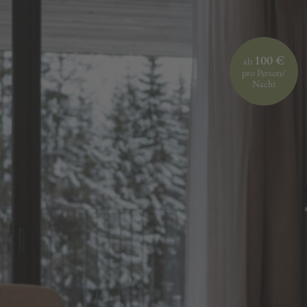
100 €
ab
pro Person/
Nacht