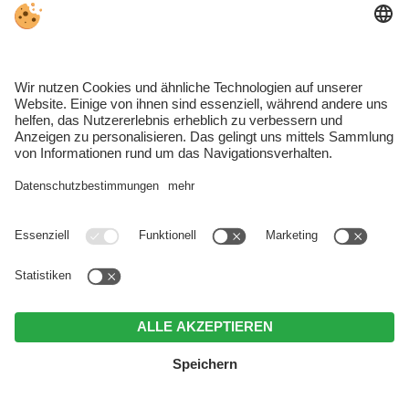
Mikrowelle, Induktionsplatte, Tabs
Kaffeemaschine, Geschirrspüler,
Geschirrtücher
2 getrennte Bäder mit Handtüchern und
Föhn, davon eines mit WC und Bidet
Wohnzimmer mit Sat-TV, Soundbar und
Safe
Separater Arbeitsbereich (teilweise
abtrennbar)
Aufzug, Parkplatz, Elektroladestation und E-
Bike Ladestation
Kostenloses High Speed WLAN