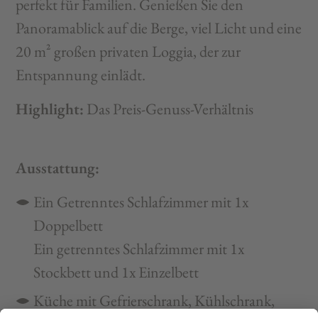
perfekt für Familien. Genießen Sie den
Panoramablick auf die Berge, viel Licht und eine
20 m² großen privaten Loggia, der zur
Entspannung einlädt.
Highlight:
Das Preis-Genuss-Verhältnis
Ausstattung:
Ein Getrenntes Schlafzimmer mit 1x
Doppelbett
Ein getrenntes Schlafzimmer mit 1x
Stockbett und 1x Einzelbett
Küche mit Gefrierschrank, Kühlschrank,