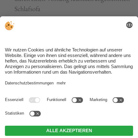
Schlafsofa
Küche mit Gefrierschrank, Kühlschrank,
Mikrowelle, Induktionsplatte, Tabs
Kaffeemaschine, Geschirrspüler,
Geschirrtücher
2 getrennte Bäder mit Handtüchern und
Föhn, davon eines mit WC und Bidet
Wohnzimmer mit Sat-TV, Soundbar und
Safe
Separater Arbeitsbereich
(teilweise abtrennbar)
Aufzug, Parkplatz, Elektroladestation und E-