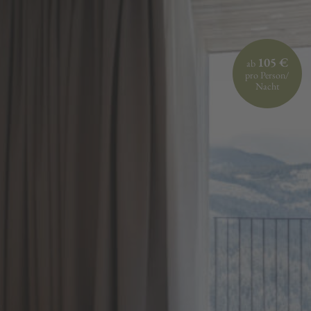
105 €
ab
pro Person/
Nacht