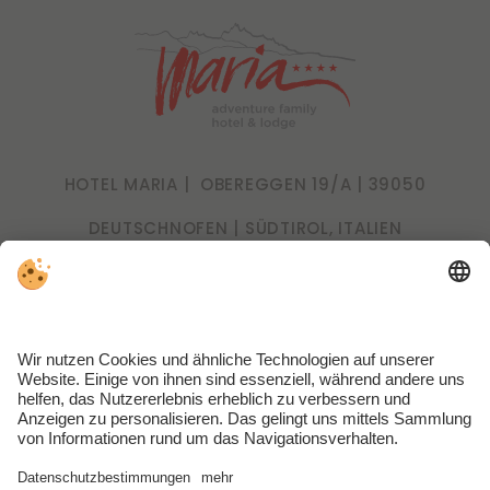
HOTEL MARIA |
OBEREGGEN 19/A |
39050
DEUTSCHNOFEN
| SÜDTIROL, ITALIEN
T. +39 0471 615 772
info@lodge-maria.it